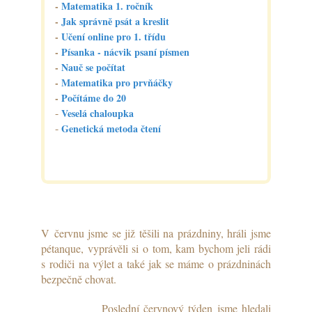
-
Matematika 1. ročník
-
Jak správně psát a kreslit
-
Učení online pro 1. třídu
-
Písanka - nácvik psaní písmen
-
Nauč se počítat
-
Matematika pro prvňáčky
-
Počítáme do 20
-
Veselá chaloupka
-
Genetická metoda čtení
V červnu jsme se již těšili na prázdniny, hráli jsme
pétanque, vyprávěli si o tom, kam bychom jeli rádi
s rodiči na výlet a také jak se máme o prázdninách
bezpečně chovat.
Poslední červnový týden jsme hledali