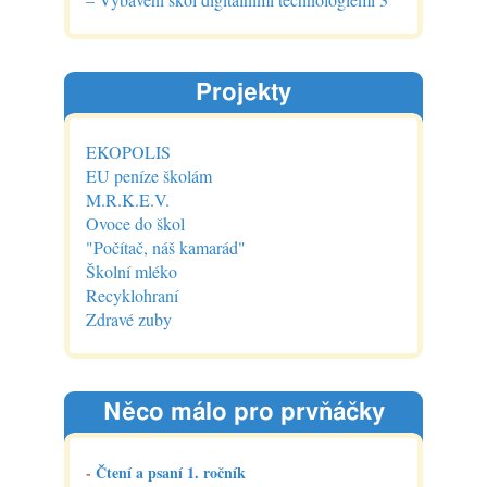
Projekty
EKOPOLIS
EU peníze školám
M.R.K.E.V.
Ovoce do škol
"Počítač, náš kamarád"
Školní mléko
Recyklohraní
Zdravé zuby
Něco málo pro prvňáčky
-
Čtení a psaní 1. ročník