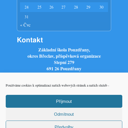
24
25
26
27
28
29
30
31
« Čvc
Kontakt
Základní škola Pouzdřany,
okres Břeclav, příspěvková organizace
Stepní 279
691 26 Pouzdřany
tel.: +420 519 415 336
mob.: +420 777 588 951
Používáme cookies k optimalizaci našich webových stránek a našich služeb -
zspouzdrany@zspouzdrany.cz
IČO: 70979375
č. účtu: 86-1830920257/0100
Příjmout
Odmítnout
Předvolby