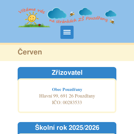
Domů
Červen
Naše škola
Zřizovatel
Družina
Jídelní lístek
Obec Pouzdřany
Hlavní 99, 691 26 Pouzdřany
Fotogalerie
IČO: 00283533
Úřední deska
Kontakt
Školní rok 2025/2026