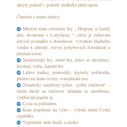
ukrytý poklad v podobě sladkého překvapení.
Činnosti v tomto měsíci:
Měsíční téma celoroční hry „ Hrajeme si každý
den, skotačíme s Lotrýskem “: cílem je získávání
nových poznatků a dovedností, vytváření kladného
vztahu k přírodě, rozvoj pohybových dovedností a
představivosti
Společenské hry, stolní hry, práce se stavebnicí,
kreslení, četba, karetní hry
Lidové tradice, pranostiky, legendy, pořekadla,
přísloví na téma červen, svatojánská noc
Tematicky zaměřený týden: „týden zručnosti“ –
různé úkoly na zručnost, skládání ze stavebnice,
vytrhávání papíru aj.
Cesta za pokladem
Kam pojedeme na výlet – výletní místa České
republiky
Vyprávění: naše hrady a zámky